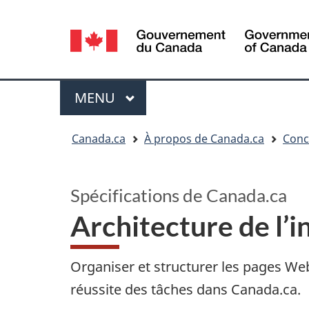
Sélection
de
la
langue
Menu
MENU
PRINCIPAL
Vous
Canada.ca
À propos de Canada.ca
Conc
êtes
ici
:
Spécifications de Canada.ca
Architecture de l’i
Organiser et structurer les pages Web 
réussite des tâches dans Canada.ca.