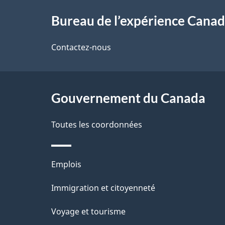
À
d
e
v
propos
e
Bureau de l’expérience Canad
n
o
de
l
Contactez-nous
s
ce
a
t
site
p
e
r
a
i
e
Gouvernement du Canada
g
g
r
e
Toutes les coordonnées
é
n
t
e
Thèmes
Emplois
r
m
et
Immigration et citoyenneté
o
e
sujets
a
Voyage et tourisme
n