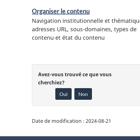
S
Organiser le contenu
e
Navigation institutionnelle et thématiqu
r
adresses URL, sous-domaines, types de
contenu et état du contenu
v
i
c
D
D
Avez-vous trouvé ce que vous
é
e
cherchiez?
o
t
s
Oui
Non
a
n
e
i
n
t
l
Date de modification :
2024-08-21
e
s
r
z