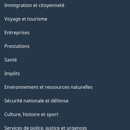
Immigration et citoyenneté
s
sujets
u
Voyage et tourisme
r
Entreprises
c
e
Prestations
t
Santé
t
e
Impôts
p
Environnement et ressources naturelles
a
g
Sécurité nationale et défense
e
Culture, histoire et sport
Services de police, justice et urgences