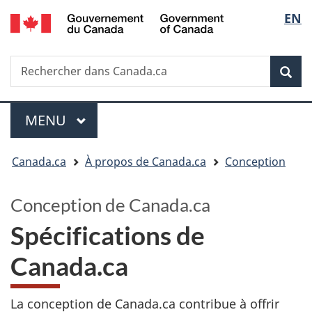
/
Sélectio
EN
Passer
Passer
Government
au
à
de
of
contenu
la
la
Canada
Recherche
Rechercher
principal
version
dans
HTML
langue
Rech
Canada.ca
simplifiée
Menu
MENU
PRINCIPAL
Vous
Canada.ca
À propos de Canada.ca
Conception
êtes
ici
Conception de Canada.ca
:
Spécifications de
Canada.ca
La conception de Canada.ca contribue à offrir