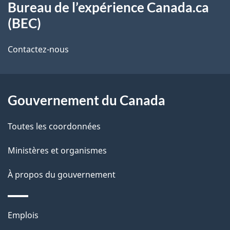
o
d
propos
Bureau de l’expérience Canada.ca
t
e
(BEC)
de
r
l
ce
Contactez-nous
e
a
site
r
p
é
a
Gouvernement du Canada
t
g
r
e
Toutes les coordonnées
o
a
Ministères et organismes
c
À propos du gouvernement
t
i
o
Thèmes
Emplois
n
et