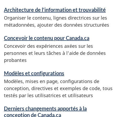
n
Architecture de l’information et trouvabilité
d
Organiser le contenu, lignes directrices sur les
i
métadonnées, ajouter des données structurées
n
Concevoir le contenu pour Canada.ca
f
Concevoir des expériences axées sur les
o
personnes et leurs tâches à l’aide de données
probantes
r
m
Modèles et configurations
a
Modèles, mises en page, configurations de
conception, directives et exemples de code, tous
t
testés par les utilisatrices et utilisateurs
i
Derniers changements apportés à la
o
conception de Canada.ca