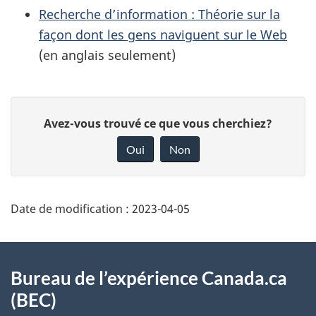
Recherche d’information : Théorie sur la
façon dont les gens naviguent sur le Web
(en anglais seulement)
D
D
Avez-vous trouvé ce que vous cherchiez?
é
o
Oui
Non
t
n
a
n
i
e
Date de modification :
2023-04-05
l
z
s
v
À
o
d
propos
Bureau de l’expérience Canada.ca
t
e
(BEC)
de