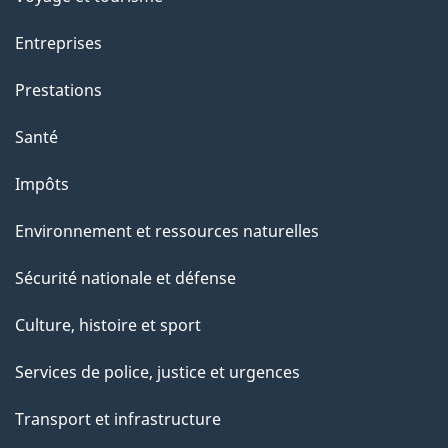
r
Entreprises
c
e
Prestations
t
Santé
t
e
Impôts
p
Environnement et ressources naturelles
a
g
Sécurité nationale et défense
e
Culture, histoire et sport
Services de police, justice et urgences
Transport et infrastructure