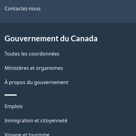
r
l
ce
Contactez-nous
e
a
site
r
p
é
a
Gouvernement du Canada
t
g
r
e
Toutes les coordonnées
o
a
Ministères et organismes
c
À propos du gouvernement
t
i
o
Thèmes
Emplois
n
et
Immigration et citoyenneté
s
sujets
u
Voyage et tourisme