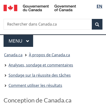
/
Sélectio
EN
Passer
Passer
Government
au
à
de
of
contenu
la
la
Canada
Recherche
Rechercher
principal
version
dans
HTML
langue
Rech
Canada.ca
simplifiée
Menu
MENU
PRINCIPAL
Vous
Canada.ca
À propos de Canada.ca
êtes
Analyses, sondage et commentaires
ici
:
Sondage sur la réussite des tâches
Comment utiliser les résultats
Conception de Canada.ca