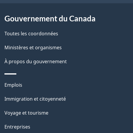
r
p
é
a
Gouvernement du Canada
t
g
r
e
Toutes les coordonnées
o
a
Ministères et organismes
c
À propos du gouvernement
t
i
o
Thèmes
Emplois
n
et
Immigration et citoyenneté
s
sujets
u
Voyage et tourisme
r
Entreprises
c