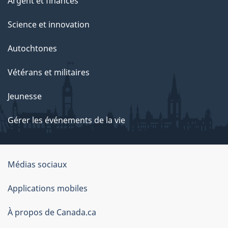
Argent et finances
Science et innovation
Autochtones
Vétérans et militaires
Jeunesse
Gérer les événements de la vie
Organisation
Médias sociaux
du
Applications mobiles
gouvernement
du
À propos de Canada.ca