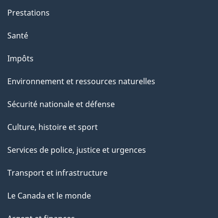
e
Prestations
t
Santé
t
e
Impôts
p
Environnement et ressources naturelles
a
g
Sécurité nationale et défense
e
Culture, histoire et sport
Services de police, justice et urgences
Transport et infrastructure
Le Canada et le monde