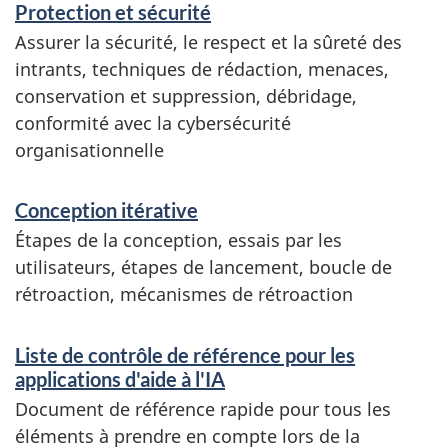
s
Protection et sécurité
e
Assurer la sécurité, le respect et la sûreté des
intrants, techniques de rédaction, menaces,
i
conservation et suppression, débridage,
g
conformité avec la cybersécurité
n
organisationnelle
e
Conception itérative
m
Étapes de la conception, essais par les
e
utilisateurs, étapes de lancement, boucle de
n
rétroaction, mécanismes de rétroaction
t
Liste de contrôle de référence pour les
s
applications d'aide à l'IA
Document de référence rapide pour tous les
éléments à prendre en compte lors de la