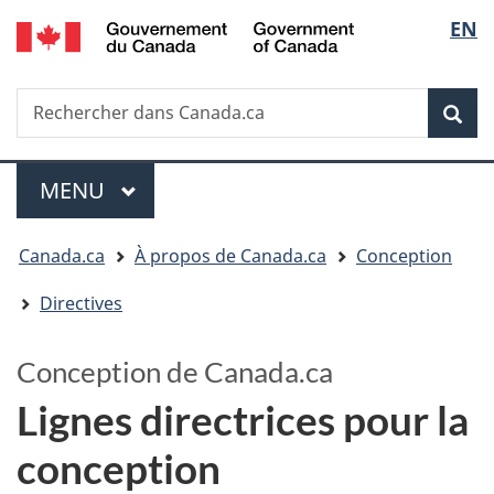
/
Sélectio
EN
Passer
Passer
Government
au
à
de
of
contenu
la
la
Canada
Recherche
Rechercher
principal
version
dans
HTML
langue
Rech
Canada.ca
simplifiée
Menu
MENU
PRINCIPAL
Vous
Canada.ca
À propos de Canada.ca
Conception
êtes
Directives
ici
:
Conception de Canada.ca
Lignes directrices pour la
conception