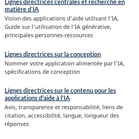
Lignes directrices centrales et recherche en
e
matière d’IA
r
Vision des applications d’aide utilisant l’IA,
Guide sur l’utilisation de l’IA générative,
v
principales personnes-ressources
i
c
Lignes directrices sur la conception
e
Nommer votre application alimentée par l’IA,
spécifications de conception
s
e
Lignes directrices sur le contenu pour les
t
applications d'aide à l'IA
r
Avis, transparence et responsabilité, liens de
citation, accessibilité, langue, longueur des
e
réponses
n