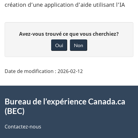
création d’une application d’aide utilisant l’IA
D
D
Avez-vous trouvé ce que vous cherchiez?
é
o
Oui
Non
t
n
a
n
i
e
Date de modification :
2026-02-12
l
z
s
v
À
o
d
propos
Bureau de l’expérience Canada.ca
t
e
(BEC)
de
r
l
ce
Contactez-nous
e
a
site