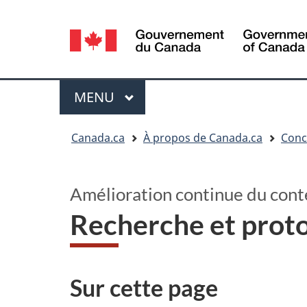
Sélection
de
la
langue
Menu
MENU
PRINCIPAL
Vous
Canada.ca
À propos de Canada.ca
Conc
êtes
ici
:
Amélioration continue du co
Recherche et prot
Sur cette page