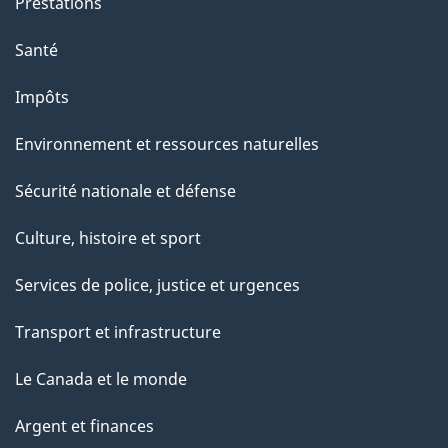
Prestations
t
Santé
t
e
Impôts
p
Environnement et ressources naturelles
a
g
Sécurité nationale et défense
e
Culture, histoire et sport
Services de police, justice et urgences
Transport et infrastructure
Le Canada et le monde
Argent et finances