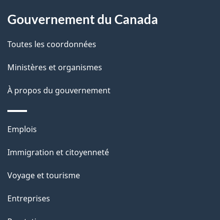
é
a
Gouvernement du Canada
t
g
r
e
Toutes les coordonnées
o
a
Ministères et organismes
c
À propos du gouvernement
t
i
o
Thèmes
Emplois
n
et
Immigration et citoyenneté
s
sujets
u
Voyage et tourisme
r
Entreprises
c
e