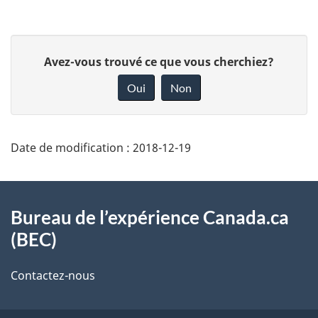
D
D
Avez-vous trouvé ce que vous cherchiez?
é
o
Oui
Non
t
n
a
n
i
e
Date de modification :
2018-12-19
l
z
s
v
À
o
d
propos
Bureau de l’expérience Canada.ca
t
e
(BEC)
de
r
l
ce
Contactez-nous
e
a
site
r
p