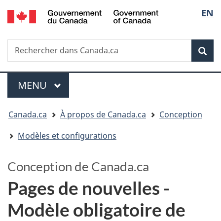
/
Sélectio
EN
Passer
Passer
Government
au
à
de
of
contenu
la
la
Canada
Recherche
Rechercher
principal
version
dans
HTML
langue
Rech
Canada.ca
simplifiée
Menu
MENU
PRINCIPAL
Vous
Canada.ca
À propos de Canada.ca
Conception
êtes
Modèles et configurations
ici
:
Conception de Canada.ca
Pages de nouvelles -
Modèle obligatoire de