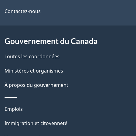
r
l
ce
Contactez-nous
e
a
site
r
p
é
a
Gouvernement du Canada
t
g
r
e
Toutes les coordonnées
o
a
Ministères et organismes
c
À propos du gouvernement
t
i
o
Thèmes
Emplois
n
et
Immigration et citoyenneté
s
sujets
u