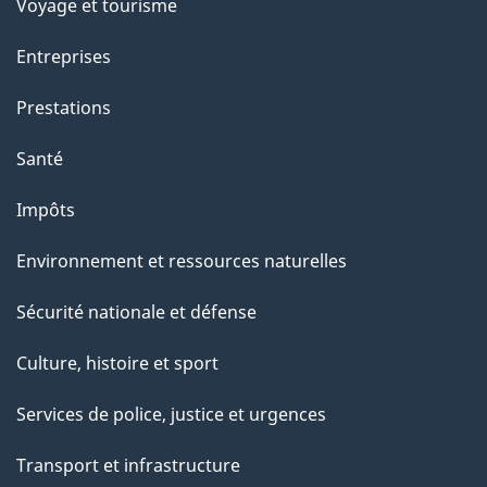
Voyage et tourisme
r
Entreprises
c
e
Prestations
t
Santé
t
e
Impôts
p
Environnement et ressources naturelles
a
g
Sécurité nationale et défense
e
Culture, histoire et sport
Services de police, justice et urgences
Transport et infrastructure