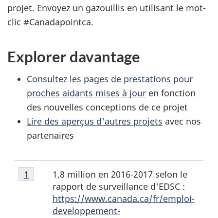
projet. Envoyez un gazouillis en utilisant le mot-
clic #Canadapointca.
Explorer davantage
Consultez les pages de prestations pour
proches aidants mises à jour
en fonction
des nouvelles conceptions de ce projet
Lire des aperçus d'autres projets
avec nos
partenaires
Notes
1,8 million en 2016-2017 selon le
Retour à la référence de la note de bas de pag
1
Référent
de
rapport de surveillance d'EDSC :
bas
https://www.canada.ca/fr/emploi-
de
developpement-