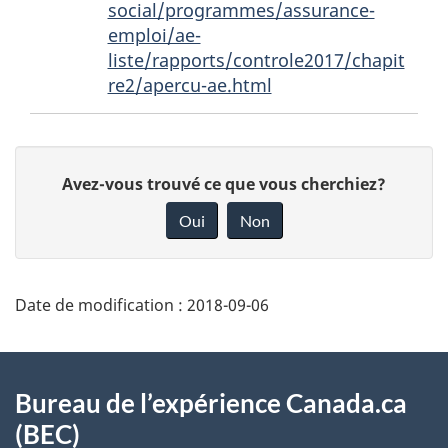
page
social/programmes/assurance-
1
emploi/ae-
liste/rapports/controle2017/chapit
re2/apercu-ae.html
D
D
Avez-vous trouvé ce que vous cherchiez?
é
o
Oui
Non
t
n
a
n
i
e
Date de modification :
2018-09-06
l
z
s
v
À
o
d
propos
Bureau de l’expérience Canada.ca
t
e
(BEC)
de