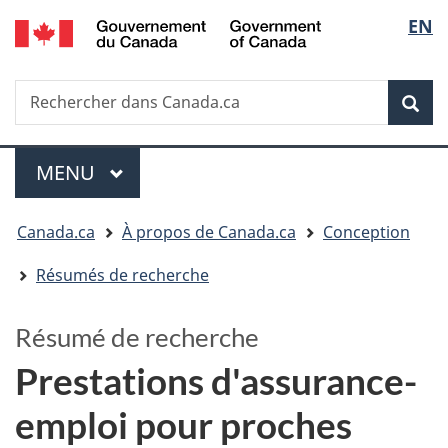
/
Sélectio
EN
Passer
Passer
Government
au
à
de
of
contenu
la
la
Canada
Recherche
Rechercher
principal
version
dans
HTML
langue
Rech
Canada.ca
simplifiée
Menu
MENU
PRINCIPAL
Vous
Canada.ca
À propos de Canada.ca
Conception
êtes
Résumés de recherche
ici
:
Résumé de recherche
Prestations d'assurance-
emploi pour proches