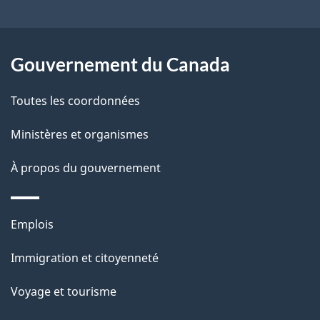
a
site
r
p
é
a
Gouvernement du Canada
t
g
r
e
Toutes les coordonnées
o
a
Ministères et organismes
c
À propos du gouvernement
t
i
o
Thèmes
Emplois
n
et
Immigration et citoyenneté
s
sujets
u
Voyage et tourisme
r