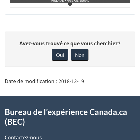
D
D
Avez-vous trouvé ce que vous cherchiez?
é
o
Oui
Non
t
n
a
n
i
e
Date de modification :
2018-12-19
l
z
s
v
À
o
d
propos
Bureau de l’expérience Canada.ca
t
e
(BEC)
de
r
l
ce
Contactez-nous
e