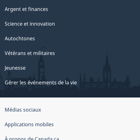
Argent et finances
Science et innovation
Autochtones
Vétérans et militaires
Jeunesse
Gérer les événements de la vie
Organisation
Médias sociaux
du
Applications mobiles
gouvernement
À propos de Canada.ca