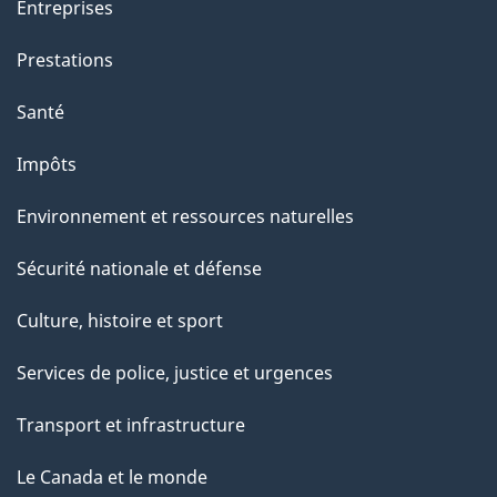
Entreprises
c
e
Prestations
t
Santé
t
e
Impôts
p
Environnement et ressources naturelles
a
g
Sécurité nationale et défense
e
Culture, histoire et sport
Services de police, justice et urgences
Transport et infrastructure
Le Canada et le monde