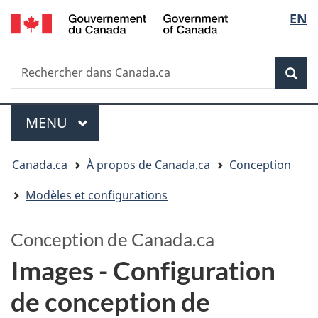
/
Sélectio
EN
Passer
Passer
Government
au
à
de
of
contenu
la
la
Canada
Recherche
Rechercher
principal
version
dans
HTML
langue
Rech
Canada.ca
simplifiée
Menu
MENU
PRINCIPAL
Vous
Canada.ca
À propos de Canada.ca
Conception
êtes
Modèles et configurations
ici
:
Conception de Canada.ca
Images - Configuration
de conception de