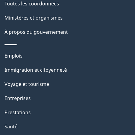
e
Toutes les coordonnées
o
a
Ministères et organismes
c
À propos du gouvernement
t
i
o
Thèmes
Emplois
n
et
Immigration et citoyenneté
s
sujets
u
Voyage et tourisme
r
Entreprises
c
e
Prestations
t
Santé
t