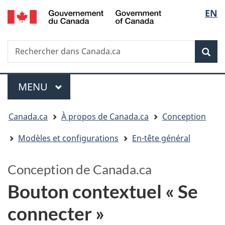
/
Sélectio
EN
Passer
Passer
Government
au
à
de
of
contenu
la
la
Canada
Recherche
Rechercher
principal
version
dans
HTML
langue
Rech
Canada.ca
simplifiée
Menu
MENU
PRINCIPAL
Vous
Canada.ca
À propos de Canada.ca
Conception
êtes
Modèles et configurations
En-tête général
ici
:
Conception de Canada.ca
Bouton contextuel « Se
connecter »