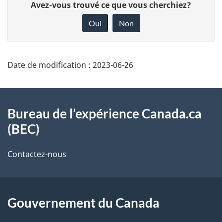
D
Avez-vous trouvé ce que vous cherchiez?
é
o
Oui
Non
t
n
a
n
i
e
Date de modification :
2023-06-26
l
z
s
v
À
o
d
propos
Bureau de l’expérience Canada.ca
t
e
(BEC)
de
r
l
ce
Contactez-nous
e
a
site
r
p
é
a
Gouvernement du Canada
t
g
r